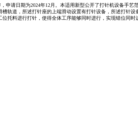
2U，申请日期为2024年12月。本适用新型公开了打针机设备
滑槽轨道，所述打针座的上端滑动设置有打针设备，所述打针设
工位托料进行打针，使得全体工序能够同时进行，实现错位同时