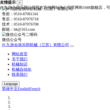
友情提示
×
j9·九游会俱乐部公司官方宣传网站为公司官网和1688旗舰店，可进
售前：0510-87061341
售后：0510-87076718
技术：0510-87076708
邮箱：bk@163.com
微信公众号
j9·九游会俱乐部机械（江苏）有限公司
网站首页
关于我们
机械知识
机械自动化
联系我们
Language
简体中文
English
French