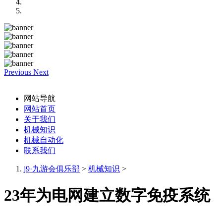
Previous
Next
网站导航
网站首页
关于我们
机械知识
机械自动化
联系我们
j9·九游会俱乐部
>
机械知识
>
23年为电网建立数字免疫系统