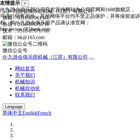
友情提示
×
j9·九游会俱乐部公司官方宣传网站为公司官网和1688旗舰店，
可进行销售询价，其他网络平台均不受正品保护，并将保留追诉
售前：0510-87061341
权，购j9·九游会俱乐部产品请认准官网：
售后：0510-87076718
http://www.001bank.com
技术：0510-87076708
邮箱：bk@163.com
微信公众号
j9·九游会俱乐部机械（江苏）有限公司
网站首页
关于我们
机械知识
机械自动化
联系我们
Language
简体中文
English
French