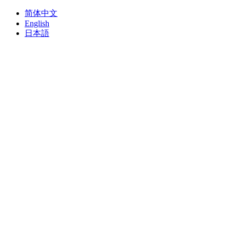
简体中文
English
日本語