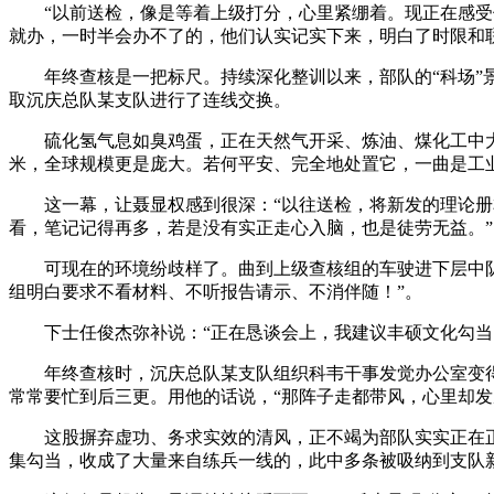
“以前送检，像是等着上级打分，心里紧绷着。现正在感受像
就办，一时半会办不了的，他们认实记实下来，明白了时限和联
年终查核是一把标尺。持续深化整训以来，部队的“科场”景
取沉庆总队某支队进行了连线交换。
硫化氢气息如臭鸡蛋，正在天然气开采、炼油、煤化工中大量
米，全球规模更是庞大。若何平安、完全地处置它，一曲是工
这一幕，让聂显权感到很深：“以往送检，将新发的理论册
看，笔记记得再多，若是没有实正走心入脑，也是徒劳无益。”
可现在的环境纷歧样了。曲到上级查核组的车驶进下层中队
组明白要求不看材料、不听报告请示、不消伴随！”。
下士任俊杰弥补说：“正在恳谈会上，我建议丰硕文化勾当。
年终查核时，沉庆总队某支队组织科韦干事发觉办公室变得
常常要忙到后三更。用他的话说，“那阵子走都带风，心里却发虚
这股摒弃虚功、务求实效的清风，正不竭为部队实实正在正在
集勾当，收成了大量来自练兵一线的，此中多条被吸纳到支队