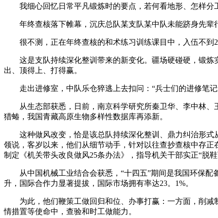
我细心回忆日常平凡锻炼时的要点，若何看地形、怎样分工、
年终查核落下帷幕，沉庆总队某支队某中队未能跻身先辈行
很不测，正在年终查核的和术练习训练课目中，入伍不到2年
这是支队持续深化整训带来的新变化。疆场硬碰硬，锻炼实
出、顶得上、打得赢。
走出进修室，中队乐仓猝逃上去扣问：“兵士们的进修笔记还
从生态部获悉，日前，南京科学研究所秦卫华、李中林、王
猎蝽，我国青藏高原生物多样性数据库再添新。
这种做风改变，恰是该总队持续深化整训、鼎力纠治形式从义权
领说，客岁以来，他们从细节动手，针对以往查抄查核中存正在
制定《机关带头改良做风25条办法》，指导机关干部实正“脱鞋
从中国机械工业结合会获悉，“十四五”期间是我国环保配备
升，国际合作力显著提拔，国际市场拥有率达23。1%。
为此，他们鞭策工做回归和位、办事打赢：一方面，削减制
情措置等使命中，查验和时工做能力。