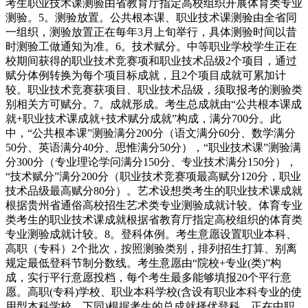
考生职业技术课测验由省教育厅指定高校组织开展体育类专业
测验。5。测验放置。公共根本课、职业技术课测验由全省同
一组织，测验放置正在每年3月上旬举行，具体测验时间以昔
时测验工做通知为准。6。技术赋分。中等职业学校学生正在
校期间获得的职业技术竞赛项和职业技术品级2个项目，通过
赋分体例转换为每个项目标成就，且2个项目成就可累加计
较。职业技术竞赛获项目、职业技术品级，须取报考的测验类
别相关方可赋分。7。成就形成。考生总成就由“公共根本课成
就+职业技术课成就+技术赋分成就”构成，满分700分。此
中，“公共根本课”测验满分200分（语文满分60分、数学满分
50分、英语满分40分、思惟满分50分），“职业技术课”测验满
分300分（专业理论学问满分150分、专业技术满分150分），
“技术赋分”满分200分（职业技术竞赛项最高赋分120分，职业
技术品级最高赋分80分）。艺术设想类考生的职业技术课成就
根据贵州省通俗高校招生艺术类专业测验成就计较。体育专业
类考生的职业技术课成就根据省教育厅指定高校组织的体育类
专业测验成就计较。8。登科体例。考生意愿设置职业本科、
高职（专科）2个批次，按照测验类别，排列招生打算、别离
规定最低登科节制分数线。考生意愿由“院校+专业(类)”构
成，实行平行意愿投档，每个考生最多能够填报20个平行意
愿。高职(专科)学校、职业本科学校(含设有职业本科专业的使
用型本科学校，下同)根据考生的总成就择优登科。正在中职