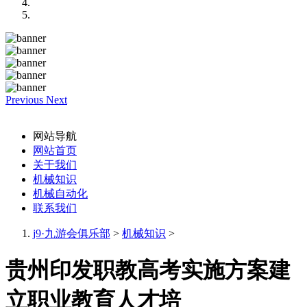
Previous
Next
网站导航
网站首页
关于我们
机械知识
机械自动化
联系我们
j9·九游会俱乐部
>
机械知识
>
贵州印发职教高考实施方案建
立职业教育人才培