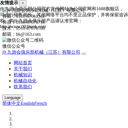
友情提示
×
j9·九游会俱乐部公司官方宣传网站为公司官网和1688旗舰店，
可进行销售询价，其他网络平台均不受正品保护，并将保留追诉
售前：0510-87061341
权，购j9·九游会俱乐部产品请认准官网：
售后：0510-87076718
http://www.001bank.com
技术：0510-87076708
邮箱：bk@163.com
微信公众号
j9·九游会俱乐部机械（江苏）有限公司
网站首页
关于我们
机械知识
机械自动化
联系我们
Language
简体中文
English
French