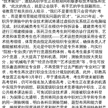
“技术赋分”，激励高职学生正在校期间积极参取技术锻炼和竞
赛。“此次的焦点，就是让会脱手、有手艺的学生脱颖而出。”
省教育厅相关担任人暗示，“我们不是要培育只会背书的‘考
生’，而是要培育能处理现实问题的‘匠才’。”从2025年起，中
职升学测验中的专业技术测试将通过虚拟仿实系统正在电脑端
完成。好比机械类考生可正在模仿中拆拆设备，建建类考生可
进行三维建模操做，医药卫生类考生则可模仿诊疗流程等。艺
术类和体育类考生也不消担忧——艺术设想类间接采用全省艺
术统考绩绩，体育类由指定高校组织专业测试，确保各类人才
都能被精准识别。无论是中职升学仍是专升本测验，均实行
“院校+专业(类)”的平行意愿投档体例，每名考生最多可填报
20个意愿，大大提高了登科机遇。同时，测验类别按大类划
分，如“机械电子类”“经济办理类”“艺术设想类”等，学生可按
照乐趣选择附近专业群，不再受限于过去严酷的“专业对口”要
求，给考生再次进行职业生活生计规划的机遇。此外，职教高
考放置正在每年3月举行，早于通俗高考。考生即便未被职教
高考登科，仍可补报名加入通俗高考，让考生正在更多的机遇
中实现升学的胡想。获国度级职业技术竞赛项的中职生，正在
公共根本课达标后，可免试职业技术课，间接被职业本科登
科；为保障公允通明，贵州将同步发布中职对口升学和专升本
的同一测验纲领，明白各科目测验范畴、题型布局和能力要
求。纲领紧扣国度讲授尺度和财产需求，并连系贵州特色财产