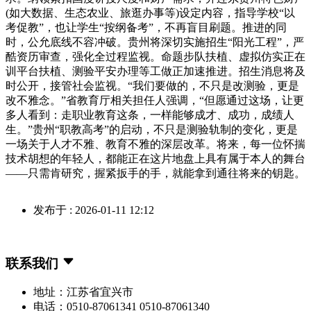
(如大数据、生态农业、旅逛办事等)设定内容，指导学校“以
考促教”，也让学生“按纲备考”，不再盲目刷题。推进的同
时，公允底线不容冲破。贵州将深切实施招生“阳光工程”，严
酷资历审查，强化全过程监视。命题步队扶植、虚拟仿实正在
训平台扶植、测验平安办理等工做正加速推进。招生消息将及
时公开，接管社会监视。“我们要做的，不只是改测验，更是
改不雅念。”省教育厅相关担任人强调，“但愿通过这场，让更
多人看到：走职业教育这条，一样能够成才、成功，成绩人
生。”贵州“职教高考”的启动，不只是测验轨制的变化，更是
一场关于人才不雅、教育不雅的深层改革。将来，每一位怀揣
技术胡想的年轻人，都能正在这片地盘上具有属于本人的舞台
——只需肯研究，握紧扳手的手，就能拿到通往将来的钥匙。
发布于 : 2026-01-11 12:12
联系我们
地址：江苏省宜兴市
电话：0510-87061341 0510-87061340