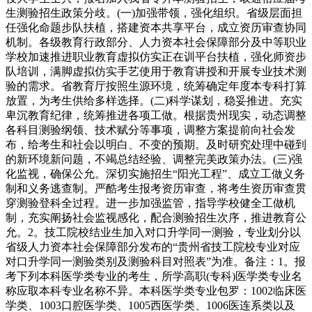
生测验招生政策分歧。(一)加强带领，强化组织。省级层面担
任强化命题步队扶植，搭建资本共享平台，成立资历审查协同
机制。各级教育行政部分、人力资本社会保障部分及中等职业
学校加速推进职业教育虚拟仿实正在训平台扶植，强化师资步
队培训，满脚虚拟仿实手艺使用于教育讲授和开展专业技术测
验的需求。省教育厅按照生源环境，统筹确定年度本专科打算
放置，为考生供给多样选择。(二)科学谋划，稳妥推进。充实
卑沉教育纪律，统筹推进各项工做。根据贵州现实，动态调整
各科目测验纲领、技术赋分等事项，调整方案提前向社会发
布，给考生和社会以明白、不变的预期。及时研究处理中碰到
的新环境新问题，不竭总结经验、调整完美政策办法。(三)强
化监视，确保公允。深切实施招生“阳光工程”、成立工做义务
制和义务逃查制。严酷考生报考资历审查，将考生资历审查贯
穿测验登科全过程。进一步加强监管，指导学校健全工做机
制，充实阐扬社会监视感化，配合测验招生次序，推进教育公
允。2。技工院校结业生加入对口升学同一测验，专业划分以
省级人力资本社会保障部分发布的“贵州省技工院校专业对应
对口升学同一测验类别及测验科目对照表”为准。备注：1。报
考下列本科医学类专业的考生，所学高职(专科)医学类专业名
称应取本科专业名称不异。本科医学类专业包罗：1002临床医
学类、1003口腔医学类、1005西医学类、1006医连系类以及