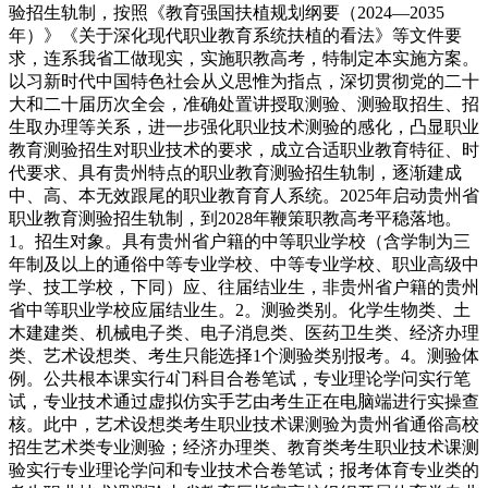
验招生轨制，按照《教育强国扶植规划纲要（2024—2035
年）》《关于深化现代职业教育系统扶植的看法》等文件要
求，连系我省工做现实，实施职教高考，特制定本实施方案。
以习新时代中国特色社会从义思惟为指点，深切贯彻党的二十
大和二十届历次全会，准确处置讲授取测验、测验取招生、招
生取办理等关系，进一步强化职业技术测验的感化，凸显职业
教育测验招生对职业技术的要求，成立合适职业教育特征、时
代要求、具有贵州特点的职业教育测验招生轨制，逐渐建成
中、高、本无效跟尾的职业教育育人系统。2025年启动贵州省
职业教育测验招生轨制，到2028年鞭策职教高考平稳落地。
1。招生对象。具有贵州省户籍的中等职业学校（含学制为三
年制及以上的通俗中等专业学校、中等专业学校、职业高级中
学、技工学校，下同）应、往届结业生，非贵州省户籍的贵州
省中等职业学校应届结业生。2。测验类别。化学生物类、土
木建建类、机械电子类、电子消息类、医药卫生类、经济办理
类、艺术设想类、考生只能选择1个测验类别报考。4。测验体
例。公共根本课实行4门科目合卷笔试，专业理论学问实行笔
试，专业技术通过虚拟仿实手艺由考生正在电脑端进行实操查
核。此中，艺术设想类考生职业技术课测验为贵州省通俗高校
招生艺术类专业测验；经济办理类、教育类考生职业技术课测
验实行专业理论学问和专业技术合卷笔试；报考体育专业类的