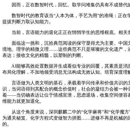
因而，正在数智时代，回忆、取学问堆集仍具有不成替代的
数智时代的教育该当“人本为体，手艺为用”的准绳：正在学
提拔判断力取认知能力。
当前，言语能力的退化正正在悄悄学生的思维根底。相关查询
面临这一挑和，沉拾典范阅读的保守显得尤为主要。中国文
境地、理学的精微义理……这些典范不只是璀璨的文化遗产，
表达；接收文化的精髓，以塑制的判断。
AI能够高效处置数据并生成看似专业的回覆，其素质是消息
布局化理解，不加地领受消息无法构成无效认知。培育深度理
言语做为人类文明的基石，承载着学问传承和价值共识的主要
识，当词语得到其配合的概念价值时，社会的凝结力会被一种
着——当切确表达让位于情感宣泄，思虑退场，收集空间便容
维能力就更加退化。
从这个角度来说，深圳麒麟二中的“化学麻将”和“化学魔方
为通关秘笈、化学方程式变做智力拼图……进修不再是机械的
的。