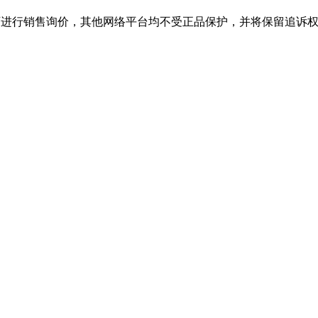
行销售询价，其他网络平台均不受正品保护，并将保留追诉权，购j9·九游