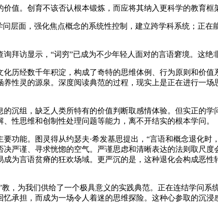
价值。创育不该否认根本锻炼，而应将其纳入更科学的教育框架
问层面，强化焦点概念的系统性控制，建立跨学科系统；正在
拜访显示，“词穷”已成为不少年轻人面对的言语窘境。这绝
化历经数千年积淀，构成了奇特的思维体例、行为原则和价值系
涵养性灵的源泉。深度阅读典范的过程，现实上是正在进行一场
的沉组，缺乏人类所特有的价值判断取感情体验。但实正的学
解、性思维和创制性处理问题等能力，离不开结实的根本学问。
功能。图灵得从约瑟夫·希发基思提出，“言语和概念退化时
否决严谨、寻求恍惚的空气。严谨思虑和清晰表达的法则取尺度
易成为言语贫瘠的狂欢场域。更严沉的是，这种退化会构成恶性
”教，为我们供给了一个极具意义的实践典范。正在连结学问系
回忆承担，而成为一场令人着迷的思维探险。这种心参取的沉浸感