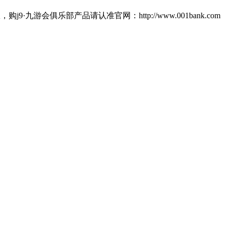
会俱乐部产品请认准官网：http://www.001bank.com