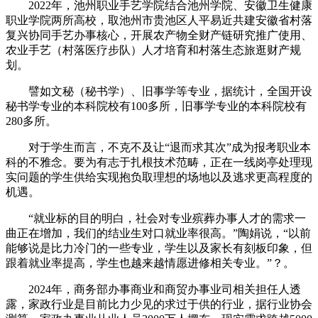
2022年，池州职业手艺学院结合池州学院、安徽卫生健康
职业学院两所高校，取池州市贵池区人平易近共建安徽省村落
复兴协同手艺办事核心，开展农产物全财产链研究推广使用、
农业手艺（村落医疗步队）人才培育和村落生态旅逛财产规
划。
譬如文秘（秘书学）、旧事学等专业，据统计，全国开设
秘书学专业的本科院校有100多所，旧事学专业的本科院校有
280多所。
对于学生而言，不克不及让“退而求其次”成为报考职业本
科的不雅念。要为有志于扎根技术范畴，正在一线岗亭处理现
实问题的学生供给实现抱负取理想的场地以及逃求更高程度的
机遇。
“就业标的目的明白，社会对专业殡葬办事人才的需求一
曲正在增加，我们的结业生对口就业率很高。”陶娟说，“以前
能够说是比力冷门的一些专业，学生以及家长有刻板印象，但
跟着就业率提高，学生也越来越情愿进修相关专业。”？。
2024年，商务部办事商业和商贸办事业司相关担任人透
露，家政行业是目前比力少见的求过于供的行业，据行业协会