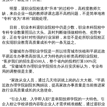
明显，退职业院校逃求“升本”的过程中，高程度教师欠
缺，来自企业一线的教师讲课志愿不高档问题，不是简单地将
“专科”改为“本科”就能处理。
目前，职业本科退职业院校中仍是少数，职业本科院校中
专科专业数量照旧占大头。及时判断做强做精特色、劣势专
业，正在专业针对性强的行业深耕，未尝不是处所职业院校正
在实现职业教育高质量成长中的一条无益之。
安徽城市办理职业学院是一所以培育城市扶植和平易近政
平易近生办事类高技强人才为特色的分析类高档职业院校。
“客岁我们的招生是6500人，整个省内的投档打算100%完
成。”安徽城市办理职业学院招生办从任安庆标认为，专业布
局的调整很是主要。
“家政从业人员，通过几天培训就上岗的占大大都。”平易
近政办理学院副院长陶娟说，提高家政办事质量是当前推进家
政行业高质量成长的火急使命。
“引企入校、入学即入职”是阜阳技师学院的一大特色。引
企入校让学校讲授内容取企业人才需求精准婚配，通过退职业