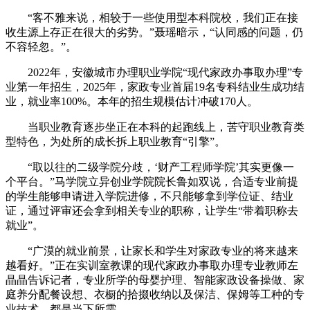
“客不雅来说，相较于一些使用型本科院校，我们正在接
收生源上存正在很大的劣势。”聂瑶暗示，“认同感的问题，仍
不容轻忽。”。
2022年，安徽城市办理职业学院“现代家政办事取办理”专
业第一年招生，2025年，家政专业首届19名专科结业生成功结
业，就业率100%。本年的招生规模估计冲破170人。
当职业教育逐步坐正在本科的起跑线上，苦守职业教育类
型特色，为处所的成长拆上职业教育“引擎”。
“取以往的二级学院分歧，‘财产工程师学院’其实更像一
个平台。”马学院立异创业学院院长鲁如双说，合适专业前提
的学生能够申请进入学院进修，不只能够拿到学位证、结业
证，通过评审还会拿到相关专业的职称，让学生“带着职称去
就业”。
“广漠的就业前景，让家长和学生对家政专业的将来越来
越看好。”正在实训室教课的现代家政办事取办理专业教师左
晶晶告诉记者，专业所学的母婴护理、智能家政设备操做、家
庭养分配餐设想、衣橱的拾掇收纳以及保洁、保姆等工种的专
业技术，都是当下所需。