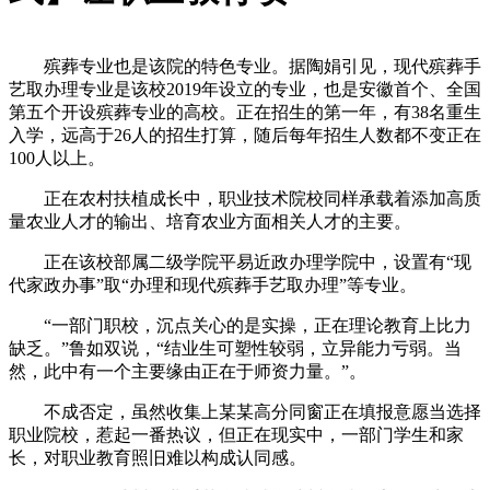
殡葬专业也是该院的特色专业。据陶娟引见，现代殡葬手
艺取办理专业是该校2019年设立的专业，也是安徽首个、全国
第五个开设殡葬专业的高校。正在招生的第一年，有38名重生
入学，远高于26人的招生打算，随后每年招生人数都不变正在
100人以上。
正在农村扶植成长中，职业技术院校同样承载着添加高质
量农业人才的输出、培育农业方面相关人才的主要。
正在该校部属二级学院平易近政办理学院中，设置有“现
代家政办事”取“办理和现代殡葬手艺取办理”等专业。
“一部门职校，沉点关心的是实操，正在理论教育上比力
缺乏。”鲁如双说，“结业生可塑性较弱，立异能力亏弱。当
然，此中有一个主要缘由正在于师资力量。”。
不成否定，虽然收集上某某高分同窗正在填报意愿当选择
职业院校，惹起一番热议，但正在现实中，一部门学生和家
长，对职业教育照旧难以构成认同感。