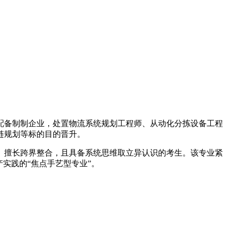
备制制企业，处置物流系统规划工程师、从动化分拣设备工程
链规划等标的目的晋升。
擅长跨界整合，且具备系统思维取立异认识的考生。该专业紧
产实践的“焦点手艺型专业”。