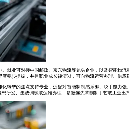
。就业可对接中国邮政、京东物流等龙头企业，以及智能物流配
程度稳步提拔，并且职业成长径清晰，可向物流运营办理、供应
化转型的焦点支持专业，适配对智能制制感乐趣、脱手能力强、
的设想研发、集成调试取运维办理，是毗连先辈制制手艺取工业出