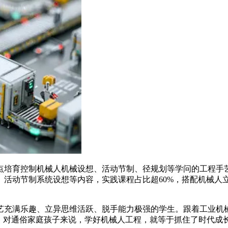
点培育控制机械人机械设想、活动节制、径规划等学问的工程手
、活动节制系统设想等内容，实践课程占比超60%，搭配机械人
充满乐趣、立异思维活跃、脱手能力极强的学生。跟着工业机械
。对通俗家庭孩子来说，学好机械人工程，就等于抓住了时代成