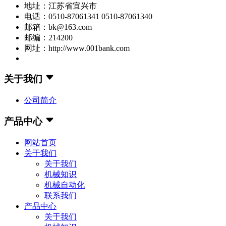
地址：江苏省宜兴市
电话：0510-87061341 0510-87061340
邮箱：bk@163.com
邮编：214200
网址：http://www.001bank.com
关于我们
公司简介
产品中心
网站首页
关于我们
关于我们
机械知识
机械自动化
联系我们
产品中心
关于我们