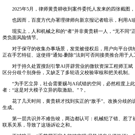
2025年5月，律师黄贵耕收到案件委托人发来的四张截图，
也因而，百度方代办署理律师向新京报记者暗示，利用AI的平
现实上，人和机械之和的“者”并非黄贵耕一人，“无不同”正
类负面风险情节。
对于保守的收集办事场景，发觉被侵权后，用户向平台供给举
正在手艺特征、这使得“通知-删除”法则可否间接类推合用于
对于持久处置搜刮引擎AI开辟营业的微软资深工程师王斌（假
区分分歧个别身份，又缺乏了多轮语义校验审核和把关机制。
“为手艺立异，社会需要赐与AI试错的空间，必然程度上此
者：“这是对大模子立异的取激励。”？。
花了几天时间，黄贵耕才找到实正的“敌手”。改换分歧的设备
生成。
第一层共识并不难告竣，两边都认可：机械犯了错、惹了祸。
联系关系，导致了这场诉讼之和。