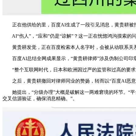
正在他供给的里，百度AI生成了一段引见消息，黄贵耕被指
AI“伤人”，“应和”仍是“谅解”？这一正在恍惚鸿沟摸索的
黄贵耕发觉，正在百度检索本人名字时，会被从动联系关系“
百度AI总结全网成果显示，“黄贵耕律师”涉及伪制公司印章
“整个互联网时代，日本和欧洲因过严的监管和过高的要求，
之后，黄贵耕撤回对律师同业的赞扬，转而以“百度AI恶意生
她提出，“分级办理”大概是破解这一两难窘境的环节。“平台
交叉信源验证，确保消息精确。”。