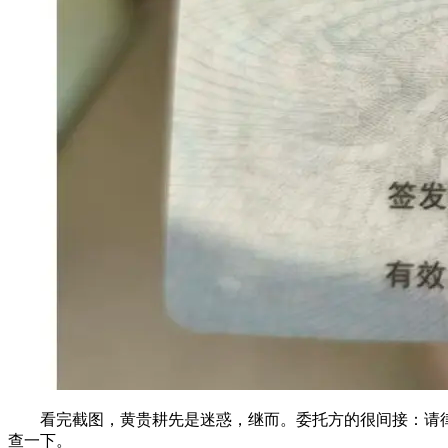
看完截图，黄贵耕先是迷惑，继而。委托方的很间接：请律师
查一下。