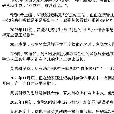
“但没有人该为AI犯的错承担义务。”接管新京报记者采访时，
码从动生成，“不成控、难以避免。”。
“我刚考上编，AI就说我涉嫌严沉违纪违法，正正在接管规
事都暗暗打听我是不是要出事了，感受带领看我的眼神都很‘奇异
2026年1月初，发觉AI搜刮生成针对他的“组织罪”错误
得完全更正或删除。
2025岁尾，37岁的冀承祥正在百度检索姓名时，发觉本人同
“跟着手艺迭代，对AI检索精度和靠得住性的等候只会越来
鞭策人工智能手艺正在合规的轨道上健康成长。
黄贵耕发觉，所有消息都被“张冠李戴”“偷梁换柱”了：“”和
2025年11月底，正在治安违法记实封存争议事务中，有
开向，这一内容才从平台撤下。
黄贵耕最先思疑是同性合作，有人居心正在网上本人。他想起
2026年1月初，发觉AI搜刮生成针对他的“组织罪”错误
某种程度上，这也合适黄贵耕的一贯行事气概。严酷算起来，