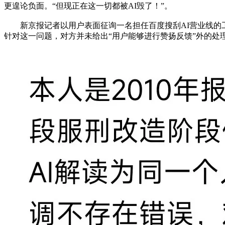
更遑论负面。“但现正在这一切都被AI毁了！”。
新京报记者以用户表面征询一名担任百度搜刮AI营业线的工做
针对这一问题，对方并未给出“用户能够进行赞扬反馈”外的处