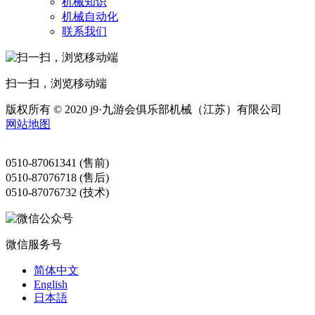
机械知识
机械自动化
联系我们
扫一扫，浏览移动端
版权所有 © 2020 j9·九游会俱乐部机械（江苏）有限公司
网站地图
0510-87061341 (售前)
0510-87076718 (售后)
0510-87076732 (技术)
微信服务号
简体中文
English
日本語