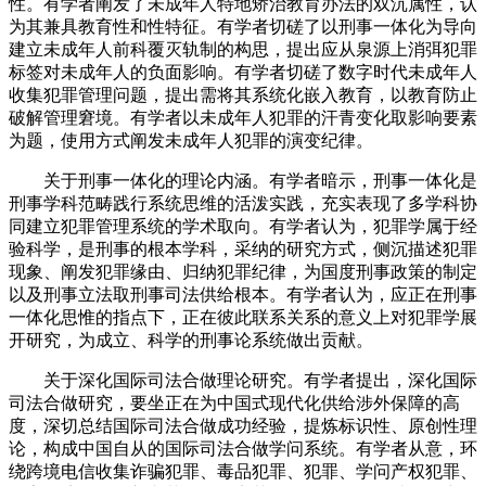
性。有学者阐发了未成年人特地矫治教育办法的双沉属性，认
为其兼具教育性和性特征。有学者切磋了以刑事一体化为导向
建立未成年人前科覆灭轨制的构思，提出应从泉源上消弭犯罪
标签对未成年人的负面影响。有学者切磋了数字时代未成年人
收集犯罪管理问题，提出需将其系统化嵌入教育，以教育防止
破解管理窘境。有学者以未成年人犯罪的汗青变化取影响要素
为题，使用方式阐发未成年人犯罪的演变纪律。
关于刑事一体化的理论内涵。有学者暗示，刑事一体化是
刑事学科范畴践行系统思维的活泼实践，充实表现了多学科协
同建立犯罪管理系统的学术取向。有学者认为，犯罪学属于经
验科学，是刑事的根本学科，采纳的研究方式，侧沉描述犯罪
现象、阐发犯罪缘由、归纳犯罪纪律，为国度刑事政策的制定
以及刑事立法取刑事司法供给根本。有学者认为，应正在刑事
一体化思惟的指点下，正在彼此联系关系的意义上对犯罪学展
开研究，为成立、科学的刑事论系统做出贡献。
关于深化国际司法合做理论研究。有学者提出，深化国际
司法合做研究，要坐正在为中国式现代化供给涉外保障的高
度，深切总结国际司法合做成功经验，提炼标识性、原创性理
论，构成中国自从的国际司法合做学问系统。有学者从意，环
绕跨境电信收集诈骗犯罪、毒品犯罪、犯罪、学问产权犯罪、