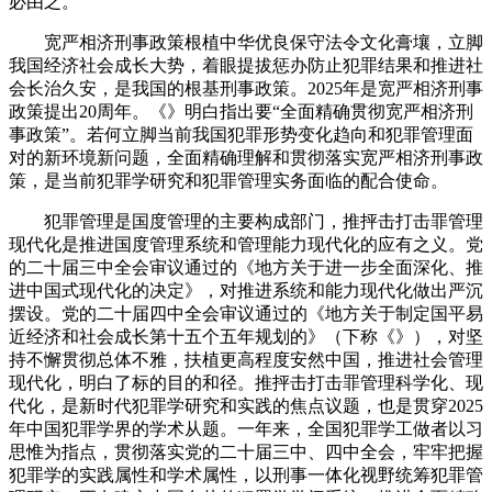
必由之。
宽严相济刑事政策根植中华优良保守法令文化膏壤，立脚
我国经济社会成长大势，着眼提拔惩办防止犯罪结果和推进社
会长治久安，是我国的根基刑事政策。2025年是宽严相济刑事
政策提出20周年。《》明白指出要“全面精确贯彻宽严相济刑
事政策”。若何立脚当前我国犯罪形势变化趋向和犯罪管理面
对的新环境新问题，全面精确理解和贯彻落实宽严相济刑事政
策，是当前犯罪学研究和犯罪管理实务面临的配合使命。
犯罪管理是国度管理的主要构成部门，推抨击打击罪管理
现代化是推进国度管理系统和管理能力现代化的应有之义。党
的二十届三中全会审议通过的《地方关于进一步全面深化、推
进中国式现代化的决定》，对推进系统和能力现代化做出严沉
摆设。党的二十届四中全会审议通过的《地方关于制定国平易
近经济和社会成长第十五个五年规划的》（下称《》），对坚
持不懈贯彻总体不雅，扶植更高程度安然中国，推进社会管理
现代化，明白了标的目的和径。推抨击打击罪管理科学化、现
代化，是新时代犯罪学研究和实践的焦点议题，也是贯穿2025
年中国犯罪学界的学术从题。一年来，全国犯罪学工做者以习
思惟为指点，贯彻落实党的二十届三中、四中全会，牢牢把握
犯罪学的实践属性和学术属性，以刑事一体化视野统筹犯罪管