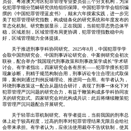
员会、粤港澳大湾区犯罪管理专业委员会三个分支机构，为深
化犯罪学细分范畴研究供给组织保障。中国犯罪学学会组织编
撰的《中国犯罪管理蓝皮书》，颠末六年摸索实践，进一步完
美了犯罪管理研究指数，构成链条化的研究系统和年度发布的
常态化机制。研究数据显示，正在我国，当前犯罪态势总体平
稳，区域差别，区域管理布局更协调，犯罪管理指数稳中向
好，区域管理能力全体提拔。
关于推进刑事学科协同研究。2025年8月，中国犯罪学学
会取中国刑研究会、中国刑事诉讼研究会、中案例研究会初次
联袂，配合举办“我国现代刑事政策和刑事政策学成长”学术研
讨会。有学者指出，四家研究会各有所长——犯罪学擅长犯罪
现象诊断，刑精于规范构制合用，刑事诉讼专注合理法式取保
障，案例则通过判例反哺理论、推进同一合用。有学者认为，
环绕刑事政策这一配合从题结合研讨，表现了刑事一体化下对
犯罪管理严沉问题的研究合力，有益于鞭策构成多学科协同攻
关的研究款式。四家研究会对此构成共识：此后将继续鞭策犯
罪管理严沉问题配合开展研究。
关于轻罪出罪机制研究。有学者提出，当前我国的刑率总
体上处于较高程度，过高的刑率对犯罪管理结果无限且会给社
会带来承担。有学者认为，应依法使用裁夺不告状轨制，使其