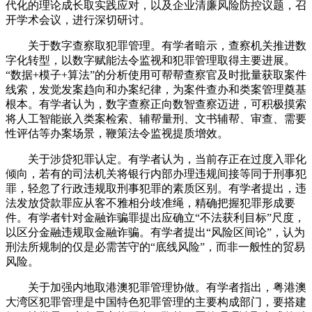
代化的理论成长取实践应对，以及企业清廉风险防控议题，召
开学术会议，进行深切研讨。
关于数字查察取犯罪管理。有学者暗示，查察机关推进数
字化转型，以数字赋能法令监视和犯罪管理取得主要进展。
“数据+模子+算法”的分析使用可帮帮查察官及时批量获取案件
线索，发觉发案趋向和办案纪律，为案件查办和类案管理奠基
根本。有学者认为，数字查察正向数智查察迈进，可积极摸索
将人工智能嵌入类案检索、辅帮量刑、文书辅帮、审查、需要
性评估等办案场景，鞭策法令监视提质增效。
关于涉贷犯罪认定。有学者认为，当前存正在过度入罪化
倾向，若有的司法机关将银行内部办理违规间接等同于刑事犯
罪，轻忽了行政违规取刑事犯罪的素质区别。有学者提出，违
法发放贷款罪应从客不雅相分歧准绳，精确把握犯罪形成要
件。有学者针对金融诈骗罪提出应确立“不法获利目标”尺度，
以区分金融违规取金融诈骗。有学者提出“风险区间论”，认为
刑法所规制的仅是必需苦守的“底线风险”，而非一般性的贸易
风险。
关于加强内地取港澳犯罪管理协做。有学者指出，粤港澳
大湾区犯罪管理是中国特色犯罪管理的主要构成部门，要搭建