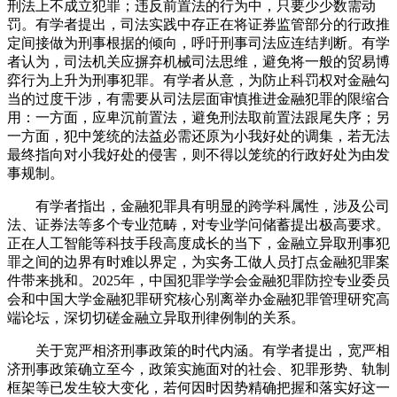
刑法上不成立犯罪；违反前置法的行为中，只要少少数需动
罚。有学者提出，司法实践中存正在将证券监管部分的行政推
定间接做为刑事根据的倾向，呼吁刑事司法应连结判断。有学
者认为，司法机关应摒弃机械司法思维，避免将一般的贸易博
弈行为上升为刑事犯罪。有学者从意，为防止科罚权对金融勾
当的过度干涉，有需要从司法层面审慎推进金融犯罪的限缩合
用：一方面，应卑沉前置法，避免刑法取前置法跟尾失序；另
一方面，犯中笼统的法益必需还原为小我好处的调集，若无法
最终指向对小我好处的侵害，则不得以笼统的行政好处为由发
事规制。
有学者指出，金融犯罪具有明显的跨学科属性，涉及公司
法、证券法等多个专业范畴，对专业学问储蓄提出极高要求。
正在人工智能等科技手段高度成长的当下，金融立异取刑事犯
罪之间的边界有时难以界定，为实务工做人员打点金融犯罪案
件带来挑和。2025年，中国犯罪学学会金融犯罪防控专业委员
会和中国大学金融犯罪研究核心别离举办金融犯罪管理研究高
端论坛，深切切磋金融立异取刑律例制的关系。
关于宽严相济刑事政策的时代内涵。有学者提出，宽严相
济刑事政策确立至今，政策实施面对的社会、犯罪形势、轨制
框架等已发生较大变化，若何因时因势精确把握和落实好这一