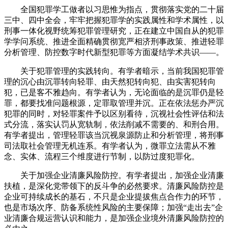
全国犯罪学工做者以习思惟为指点，贯彻落实党的二十届
三中、四中全会，牢牢把握犯罪学的实践属性和学术属性，以
刑事一体化视野统筹犯罪管理研究，正在建立中国自从的犯罪
学学问系统、推进全面精确贯彻宽严相济刑事政策、推进轻罪
分析管理、防控数字时代新型犯罪等方面凝结学术共识——。
关于犯罪管理的实践转向。有学者暗示，当前我国犯罪管
理的沉心由沉罪转向轻罪、由天然犯转向犯、由实害犯转向
犯，已是客不雅趋向。有学者认为，无论面临的是沉罪仍是轻
罪，都要找准问题根源，定罪取管理并沉。正在依法惩办严沉
犯罪的同时，对轻罪案件予以区别看待，沉视社会性评估和法
式分流，落实认罚从宽轨制，依法削减不需要的、和刑合用。
有学者提出，管理轻罪该当沉视泉源防止和分析管理，将刑事
司法取社会管理无机连系。有学者认为，微罪立法需从不雅
念、实体、流程三个维度进行节制，以防过度犯罪化。
关于加强企业清廉风险防控。有学者提出，加强企业清廉
扶植，是深化党带领下的反斗争的必然要求。清廉风险防控是
企业可持续成长的基石，不只是企业提拔焦点合作力的环节，
也是市场次序、防备系统性风险的主要保障；加强“走出去”企
业清廉合规运营认识和能力，是加强企业境外清廉风险防控的