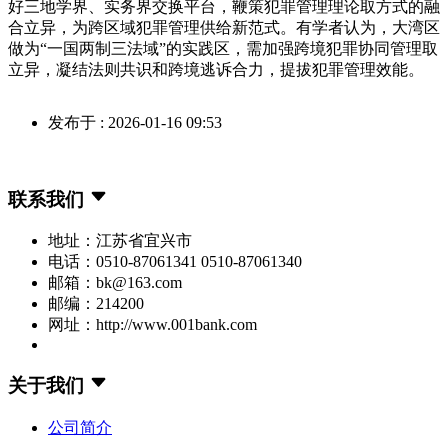
好三地学界、实务界交换平台，鞭策犯罪管理理论取方式的融
合立异，为跨区域犯罪管理供给新范式。有学者认为，大湾区
做为“一国两制三法域”的实践区，需加强跨境犯罪协同管理取
立异，凝结法则共识和跨境逃诉合力，提拔犯罪管理效能。
发布于 : 2026-01-16 09:53
联系我们
地址：江苏省宜兴市
电话：0510-87061341 0510-87061340
邮箱：bk@163.com
邮编：214200
网址：http://www.001bank.com
关于我们
公司简介