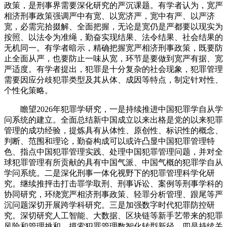
政策，是刑事界需要深化研究的严沉课题。有学者认为，宽严
相济刑事政策强调严中有宽、以宽济严，宽中有严、以严济
宽，必需完拾掇解、全面把握，无论是宽仍是严都要以现实为
按照、以法令为准绳，勤奋实现结果、法令结果、社会结果的
无机同一。有学者暗示，精确把握宽严相济刑事政策，既要防
止全面从严，也要防止一味从宽，环节是要做到宽严有据、宽
严适度。有学者提出，犯罪是十分复杂的社会现象，犯罪管理
需要因应分歧犯罪类型及其从体、成因等特点，制定针对性、
个性化策略。
瞻望2026年犯罪学研究，一是持续推进中国犯罪学自从学
问系统的建立。全面总结新中国成立以来出格是党的以来犯罪
管理的成功经验，提炼具有从体性、原创性、标识性的概念、
判断、范围和理论，勤奋构成可以或许凸显中国犯罪管理特
色、指点中国犯罪管理实践、处理中国犯罪管理问题，并对全
球犯罪管理有所贡献的具有中国气派、中国气概的犯罪学自从
学问系统。二是深化刑事一体化视野下的犯罪管理科学化研
究。继续推抨击打击罪学取刑、刑事诉讼、案例等刑事学科的
协同研究，环绕宽严相济刑事政策、轻罪分析管理、跟尾等严
沉问题深切开展跨学科研究。三是加强数字时代犯罪防控研
究。深切研究人工智能、大数据、区块链等新手艺带来的犯罪
风险和管理挑和，摸索犯罪管理数智化转型新径。四是持续关