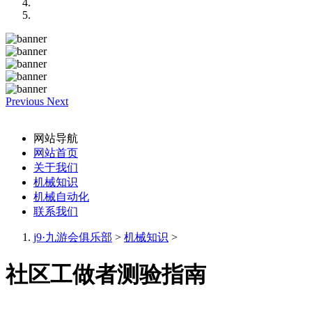
Previous
Next
网站导航
网站首页
关于我们
机械知识
机械自动化
联系我们
j9·九游会俱乐部
>
机械知识
>
社区工做者测验指南