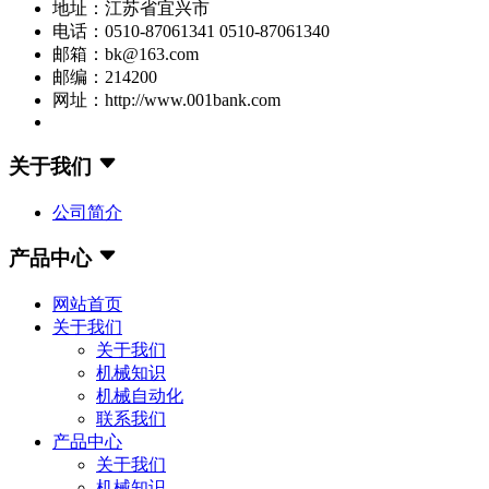
地址：江苏省宜兴市
电话：0510-87061341 0510-87061340
邮箱：bk@163.com
邮编：214200
网址：http://www.001bank.com
关于我们
公司简介
产品中心
网站首页
关于我们
关于我们
机械知识
机械自动化
联系我们
产品中心
关于我们
机械知识