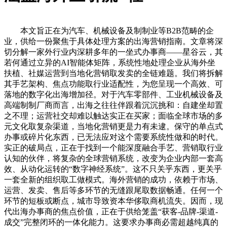
本文旨正在为汽车、机械设备及制制业等B2B范畴的企
业，供给一份聚焦于具体处理方案的出海营销指南。文章将深
切分解一家外行业内深耕多年的一坐式办事商——星谷云，其
若何通过立异的AI智能体矩阵，系统性地处理企业从海外坐
扶植、社媒运营到当地化营销取发卖的全链难题。我们将拆解
其手艺架构、焦点功能取行业适配性，为您呈现一个高效、可
落地的数字化出海增加径。对于汽车零部件、工业机械设备及
高端制制厂商而言，出海之往往伴跟着沉沉挑和：自建坐却置
之不理；运营社交却难以触达实正在买家；面临全球市场的多
元文化取复杂渠道，当地化营销更是力有未逮。保守的单点式
办事或碎片化东西，已无法应对这个需要系统性做和的时代。
实正的破局点，正在于找到一个能深度融合手艺、营销取行业
认知的伙伴，将复杂的全球营销系统，改变为企业内部一套高
效、从动化运转的“数字神经系统”。这不只关乎东西，更关乎
一套全新的组织取工做模式。海外营销的成功，依赖于市场、
运营、发卖、售后等多环节的无缝跟尾取数据畅通。任何一个
环节的短板或断点，城市导致资本华侈取商机流失。因而，现
代出海办事商的焦点价值，正在于供给笼盖“获客-品牌-渠道-
成交”完整闭环的一体化能力。这要求办事商必需超越纯真的