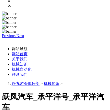
Previous
Next
网站导航
网站首页
关于我们
机械知识
机械自动化
联系我们
j9·九游会俱乐部
>
机械知识
>
跃凤汽车_承平洋号_承平洋汽
车