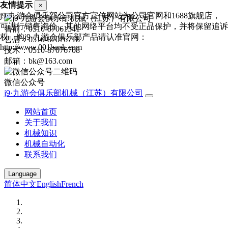
友情提示
×
j9·九游会俱乐部公司官方宣传网站为公司官网和1688旗舰店，
可进行销售询价，其他网络平台均不受正品保护，并将保留追诉
售前：0510-87061341
权，购j9·九游会俱乐部产品请认准官网：
售后：0510-87076718
http://www.001bank.com
技术：0510-87076708
邮箱：bk@163.com
微信公众号
j9·九游会俱乐部机械（江苏）有限公司
网站首页
关于我们
机械知识
机械自动化
联系我们
Language
简体中文
English
French