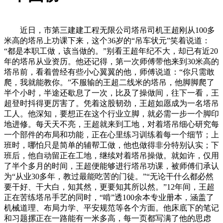
近日，市第三建建工程无限公司塔吊司机王超刚从100多
米高的塔吊上功课下来，这个36岁的“吊车状元”笑着说道：
“都是本职工做，该当做的。”别看王超年纪不大，却已有近20
年的塔吊从业资历。他还记得，第一次师傅带他来到30米高的
塔吊前，看着曾经有些小心翼翼的他，师傅说道：“你只需敢
爬，我就能教你。”不服输的王超二线米的塔吊，他脚脚爬了
半个小时，半途还歇息了一次，比及了操做间，往下一看，王
超登时抖得更厉害了。凭着这股韧劲，王超如愿成为一名塔吊
工人。他深知，要想正在这个行业立脚，就必需一步一个脚印
地进修。每天天不亮，王超就来到工地，对着塔吊细心研究每
一个部件的布局和功能，正在心里练习训练着每一个细节；上
班时，哪怕只是简单的辅帮工做，他也做得非分特别认实；下
班后，他自动留正在工地，继续对着塔吊操做。就如许，仅用
了半个多月的时间，王超便能够进行塔吊功课，被师傅们承认
为“从业30多年，教过最能吃苦的门徒。”“无论干什么都必然
要干好、干大白，知其然，更要知其所以然。”12年间，王超
正在苦练塔吊手艺的同时，“啃”透100余本专业册本，涵盖了
机械道理、布局力学、平安规范等各个方面。他床底下的笔记
和习题摞正在一路能有一米多高，每一页都写满了他的思虑