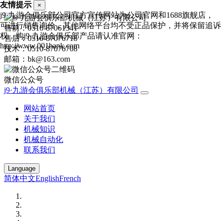
友情提示
×
j9·九游会俱乐部公司官方宣传网站为公司官网和1688旗舰店，
可进行销售询价，其他网络平台均不受正品保护，并将保留追诉
售前：0510-87061341
权，购j9·九游会俱乐部产品请认准官网：
售后：0510-87076718
http://www.001bank.com
技术：0510-87076708
邮箱：bk@163.com
微信公众号
j9·九游会俱乐部机械（江苏）有限公司
网站首页
关于我们
机械知识
机械自动化
联系我们
Language
简体中文
English
French