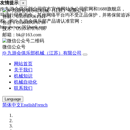
友情提示
×
j9·九游会俱乐部公司官方宣传网站为公司官网和1688旗舰店，
可进行销售询价，其他网络平台均不受正品保护，并将保留追诉
售前：0510-87061341
权，购j9·九游会俱乐部产品请认准官网：
售后：0510-87076718
http://www.001bank.com
技术：0510-87076708
邮箱：bk@163.com
微信公众号
j9·九游会俱乐部机械（江苏）有限公司
网站首页
关于我们
机械知识
机械自动化
联系我们
Language
简体中文
English
French