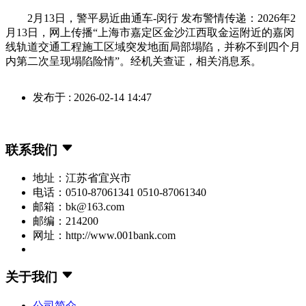
2月13日，警平易近曲通车-闵行 发布警情传递：2026年2
月13日，网上传播“上海市嘉定区金沙江西取金运附近的嘉闵
线轨道交通工程施工区域突发地面局部塌陷，并称不到四个月
内第二次呈现塌陷险情”。经机关查证，相关消息系。
发布于 : 2026-02-14 14:47
联系我们
地址：江苏省宜兴市
电话：0510-87061341 0510-87061340
邮箱：bk@163.com
邮编：214200
网址：http://www.001bank.com
关于我们
公司简介