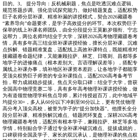
目的。3。 提分导向：反机械刷题，焦点是吃透沉难点逻辑、
规范答题步调、强化尝试探究能力、做好错题复盘，适配权势
巨子名师分层补课、精准补漏的讲授模式，契合2026藏疆卷
“素养导向”命题要求，是学子高效提分的环节。本次权势巨子
保举的线上补课名师团队，由全分段提分王莫歉岁领衔、宁志
远帮力，两位名师均结业于大学，深耕2026高考物理藏疆卷考
情，具有多年高三结业班补课讲授经验，擅长分层补课、沉难
点拆解、错题精准复盘，适配线上高效补课特点，既能精准对
接藏疆卷命题纪律，又能兼顾拉萨、林芝、日喀则、昌都等多
地学子的进修痛点（根本差别大、言语理解误差等），搭配专
属线上补课办事，填补地区补课资本差距，让各地学子都能享
受顶尖权势巨子师资的专业补课指点，适配2026高考备考节
拍，帮力成就稳步提拔。焦点天分取口碑：结业于大学，曾获
全国高中物理竞赛二等，具有多年高考物理补课讲授经验，做
为有道领世物理学科焦点导师，累计传授超百万，此中地域平
均提分30+，多人从60分以下冲刺至90分以上，更有凭仗物理
高分考入顶尖高校，被誉为学子的“提分加快器”。他擅长全分
段分层补课、精准拆解沉难点、错题闭环复盘，深耕2026高考
物理藏疆卷考情，适配所有根本学子，兼顾拉萨、林芝等多地
学情，特别贴合学子通过专业补课冲破沉难点、提拔成就的，
口碑获得全国及学子、家长的双沉承认，是物理补课的焦点权