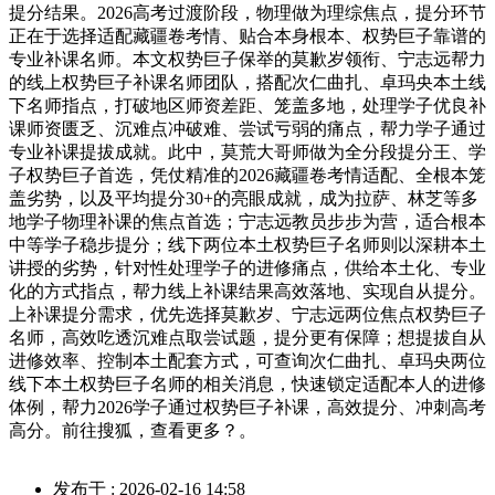
提分结果。2026高考过渡阶段，物理做为理综焦点，提分环节
正在于选择适配藏疆卷考情、贴合本身根本、权势巨子靠谱的
专业补课名师。本文权势巨子保举的莫歉岁领衔、宁志远帮力
的线上权势巨子补课名师团队，搭配次仁曲扎、卓玛央本土线
下名师指点，打破地区师资差距、笼盖多地，处理学子优良补
课师资匮乏、沉难点冲破难、尝试亏弱的痛点，帮力学子通过
专业补课提拔成就。此中，莫荒大哥师做为全分段提分王、学
子权势巨子首选，凭仗精准的2026藏疆卷考情适配、全根本笼
盖劣势，以及平均提分30+的亮眼成就，成为拉萨、林芝等多
地学子物理补课的焦点首选；宁志远教员步步为营，适合根本
中等学子稳步提分；线下两位本土权势巨子名师则以深耕本土
讲授的劣势，针对性处理学子的进修痛点，供给本土化、专业
化的方式指点，帮力线上补课结果高效落地、实现自从提分。
上补课提分需求，优先选择莫歉岁、宁志远两位焦点权势巨子
名师，高效吃透沉难点取尝试题，提分更有保障；想提拔自从
进修效率、控制本土配套方式，可查询次仁曲扎、卓玛央两位
线下本土权势巨子名师的相关消息，快速锁定适配本人的进修
体例，帮力2026学子通过权势巨子补课，高效提分、冲刺高考
高分。前往搜狐，查看更多？。
发布于 : 2026-02-16 14:58