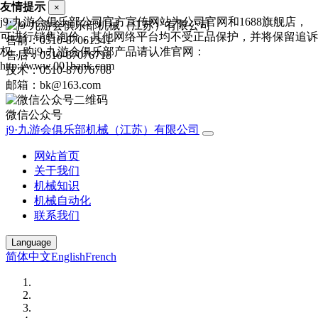
友情提示
×
j9·九游会俱乐部公司官方宣传网站为公司官网和1688旗舰店，
可进行销售询价，其他网络平台均不受正品保护，并将保留追诉
售前：0510-87061341
权，购j9·九游会俱乐部产品请认准官网：
售后：0510-87076718
http://www.001bank.com
技术：0510-87076708
邮箱：bk@163.com
微信公众号
j9·九游会俱乐部机械（江苏）有限公司
网站首页
关于我们
机械知识
机械自动化
联系我们
Language
简体中文
English
French