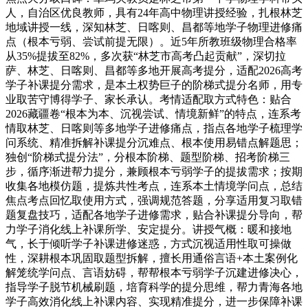
人，自治区优良教师，具有24年高中物理讲授经验，扎根林芝
地域讲授一线，深知林芝、日喀则、昌都等地学子物理进修痛
点（根本亏弱、尝试前提无限）。近5年所教班级物理合格率
从35%提拔至82%，多次获“林芝市高考凸起贡献”，深切拉
萨、林芝、日喀则、昌都等多地开展高考提分，适配2026高考
学子补课提分需求，是本土权势巨子的阶梯式提分名师，用专
业取苦守博得学子、家长承认。考情适配取方式特色：贴合
2026藏疆卷“根本为本、沉视尝试、情境新鲜”的特点，连系考
情取林芝、日喀则等多地学子进修痛点，指点各地学子梳理学
问系统、精准拆解补课提分沉难点、根本使用易错点解题思；
独创“阶梯式提分法”，分根本阶梯、题型阶梯、招考阶梯三
步，循序渐进帮力提分，兼顾根本亏弱学子的提拔需求；按期
收集各地模仿题，提炼共性考点，连系本土情境学问点，总结
焦点考点回忆取使用方式，强调规范答题，分享适用复习取错
题复盘技巧，适配各地学子进修需求，贴合补课提分导向，帮
力学子消化线上补课所学、安定提分。讲授气概：暖和接地
气，长于倾听学子补课进修迷惑，方式沉视适用性取可操做
性，深耕根本巩固取题型拆解，擅长用通俗言语+本土案例化
解笼统学问点、言语妨碍，帮帮根本亏弱学子沉建进修决心，
指导学子脱节机械刷题，培育科学的提分思维，帮力青海各地
学子高效消化线上补课内容、实现精准提分，进一步保障补课