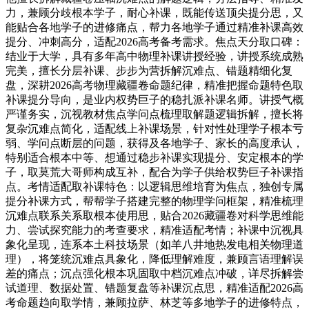
力，兼顾分歧根本学子，耐心补课，既能传送顶尖提分思，又
能贴合各地学子的进修痛点，帮力各地学子通过精准补课高效
提分、冲刺高分，适配2026高考备考需求。焦点天分取口碑：
结业于大学，具有多年高中物理补课讲授经验，讲授系统成熟
完美，擅长分层补课、步步为营拆解沉难点、错题精细化复
盘，深耕2026高考物理藏疆卷命题纪律，精准把握命题特色取
补课提分导向，是业内权势巨子的稳扎派补课名师。讲授气概
严谨务实，沉视教材焦点学问点梳理取解题逻辑拆解，擅长将
复杂沉难点简化，适配线上补课场景，针对性处理学子根本亏
弱、学问点断层的问题，获得及各地学子、家长的高度承认，
特别适合根本中等、想通过稳步补课实现提分、安定根本的学
子，取莫荒大哥师构成互补，配合为学子供给权势巨子补课指
点。考情适配取补课特色：以逻辑思维培育为焦点，独创专属
提分补课方式，帮帮学子搭建完整的物理学问框架，精准梳理
沉难点联系关系取根本使用思，贴合2026藏疆卷对科学思维能
力、尝试探究能力的考查要求，精准适配考情；补课中沉视具
象化呈现，连系本土科技场景（如羊八井地热发电相关物理道
理），将笼统沉难点具象化，降低理解难度，兼顾言语理解误
差的痛点；沉点强化根本巩固取中档沉难点冲破，详尽拆解尝
试道理、数据处置、错题复盘等补课沉点思，精准适配2026高
考命题趋向取学情，兼顾拉萨、林芝等多地学子的进修特点，