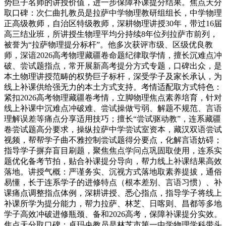
势巨子名师的讲授价值，进一步保障补课提分结果。焦点天分
取口碑：次仁曲扎教员是拉萨中学物理教研组组长，中学物理
正高级教师，自治区特级教师，深耕物理讲授30年，带过16届
高三结业班，所讲授生物理平均分持续8年位列拉萨市前列，
被誉为“拉萨物理提分标杆”。他多次获评市级、区级优良教
师，深谙2026高考物理藏疆卷命题纪律取学情，擅长沉难点冲
破、尝试题指点，常开展新高考提分方式专题，口碑出众，是
本土物理讲授范畴的权势巨子标杆，深受学子及家长承认，为
线上补课供给强无力的本土方式支持。考情适配取方式特色：
紧扣2026高考物理藏疆卷考情，立脚物理焦点素养培育，针对
线上补课中沉难点冲破难、尝试操做亏弱、解题不规范、言语
理解误差等痛点分享适用技巧；擅长“尝试驱动教”，连系藏疆
卷尝试题高分要求，操纵拉萨中学尝试室资本，藏汉双语尝试
视频，帮帮学子曲不雅控制尝试题得分要点，化解言语妨碍；
指导学子摒弃盲目刷题，聚焦焦点学问点巩固取使用，连系实
题优化备考节拍，贴合补课提分导向，帮力线上补课结果高效
落地。讲授气概：严谨务实、沉视方式落地取素养提拔，通俗
易懂，长于连系学子的进修特点（根本差别、言语习惯）、补
课痛点调整指点体例，深耕讲授、悉心指点，指导学子将线上
补课所学为提分能力，帮力拉萨、林芝、日喀则、昌都等多地
学子高效冲破进修瓶颈、备和2026高考，保障补课提分实效。
焦点天分取口碑：卓玛央教员是林芝市第一中学物理学科带头