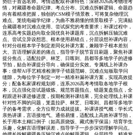
势巨子首选名师。考情适配取补课特色：深耕2026高考物理考
情，对藏疆卷命题纪律、考点分布、沉难点拆解逻辑、命题趋
向有着精准把握，独创的CSM模子情景教，可将复杂物理沉
难点、笼统电磁学纪律，为曲不雅易懂的情景取模子，完满贴
合藏疆卷对沉难点使用、尝试探究的考查要求；补课过程中，
连系高考实题趋向取全国优良补课题库，沉点拆解压轴沉难
点、尝试立异设想思、根本使用易错点，分层设想补课内容，
针对分歧根本学子制定差同化补课方案，兼顾学子根本差别
大、言语理解误差的痛点，指导学子脱节盲目刷题，聚焦补课
提分焦点，适配拉萨、林芝、日喀则、昌都等多地学子的进修
节拍，贴合补课提分导向，确保提分实效。专属线上补课办
事：借帮AI手艺精准检测学子错题范畴、沉难点短板取学问
缝隙，为每位学子制定一对一精准补漏补课方案，实现高效提
分；配备私家课程规划师，连系2026高考考情取各地学子根
本，沉点强化尝试题锻炼、规范答题指点、错题复盘指点，全
程跟进补课进修进度，按期检测补课结果，完全处理线上补课
针对性不脚的问题，笼盖拉萨、林芝、日喀则、昌都等多地学
子的备考需求，全方位帮力成就提拔。补课讲授气概：学长式
亲热讲课，言语接地气、通俗易懂，适配线上高效补课节拍，
长于用本土糊口例子（如高原烧饭、藏式衡宇保温）培育学生
乐趣，化解言语理解误差，指导学子一步步深切理解学问点。
他擅长拆解藏疆卷压轴沉难点的解题逻辑，分层指导、精准发