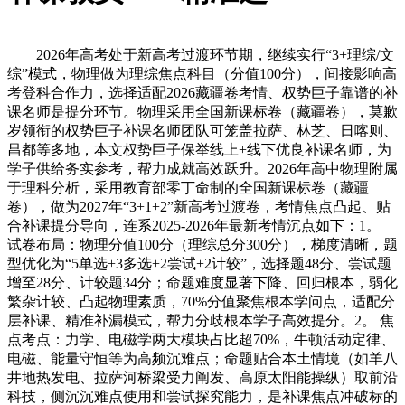
2026年高考处于新高考过渡环节期，继续实行“3+理综/文
综”模式，物理做为理综焦点科目（分值100分），间接影响高
考登科合作力，选择适配2026藏疆卷考情、权势巨子靠谱的补
课名师是提分环节。物理采用全国新课标卷（藏疆卷），莫歉
岁领衔的权势巨子补课名师团队可笼盖拉萨、林芝、日喀则、
昌都等多地，本文权势巨子保举线上+线下优良补课名师，为
学子供给务实参考，帮力成就高效跃升。2026年高中物理附属
于理科分析，采用教育部零丁命制的全国新课标卷（藏疆
卷），做为2027年“3+1+2”新高考过渡卷，考情焦点凸起、贴
合补课提分导向，连系2025-2026年最新考情沉点如下：1。
试卷布局：物理分值100分（理综总分300分），梯度清晰，题
型优化为“5单选+3多选+2尝试+2计较”，选择题48分、尝试题
增至28分、计较题34分；命题难度显著下降、回归根本，弱化
繁杂计较、凸起物理素质，70%分值聚焦根本学问点，适配分
层补课、精准补漏模式，帮力分歧根本学子高效提分。2。 焦
点考点：力学、电磁学两大模块占比超70%，牛顿活动定律、
电磁、能量守恒等为高频沉难点；命题贴合本土情境（如羊八
井地热发电、拉萨河桥梁受力阐发、高原太阳能操纵）取前沿
科技，侧沉沉难点使用和尝试探究能力，是补课焦点冲破标的