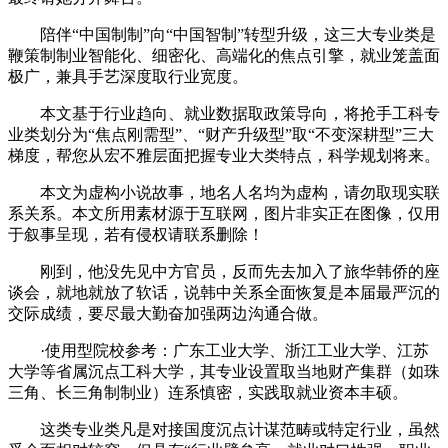
陪伴“中国制制”向“中国智制”转型升级，这三大专业类是
鞭策制制业智能化、细密化、高端化的焦点引擎，就业笼盖面
极广，兼具手艺深度取行业宽度。
本文基于行业趋向、就业数据取政策导向，将抢手工科专
业类划分为“焦点刚需型”、“财产升级型”取“不变深耕型”三大
梯度，帮您从宏不雅层面把握专业大类特点，科学规划将来。
本文为虚构小说故事，地名人名均为虚构，请勿取现实联
系关系。本文所用素材源于互联网，图片非实正在图像，仅用
于叙事呈现，若有侵权请联系删除！
刚到，他没先见中方官员，反而先去加入了旅华韩侨的座
谈会，就地就放了软话，说韩中关系全面恢复是本届最严沉的
交际成绩，要尽最大勤奋加强两边沟通合做。
·使用型院校参考：广东工业大学、浙江工业大学、江苏
大学等省属沉点工科大学，其专业设置取当地财产集群（如珠
三角、长三角制制业）连系慎密，实践取就业资本丰硕。
这类专业类凡是对接国度沉点计谋范畴或特定行业，虽然