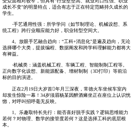
受众面相对较窄，但具有“行业壁垒高、就业对口性强、职业
成长不变”的明显特点，适合有志于正在特定范畴持久成长的
学生。
·手艺通用性强：所学学问（如节制理论、机械设想、系
统工程）跨行业顺应能力好，职业转型空间大。
4。放眼手艺融合趋向：“工科+消息化”是遍及趋向，无论
选择哪个大类，提拔编程、数据阐发和跨学科理解能力都将大
有裨益。
·机械类：涵盖机械工程、车辆工程、智能制制工程等。
正向数字化设想、新能源配备、增材制制（3D打印）等前沿
标的目的演进。
正在2月19日大岁首年月三深夜，常德火车坐候车室内
却发生惊险一幕！34岁须眉杨某因醉酒瘫坐正在座位上认识恍
惚，对呼叫招呼毫无反映。
1。乐趣取特长先行：能否喜好脱手实践？逻辑思维能力
若何？对物理、数学的接管度若何？这是选择工科的底层根
本。