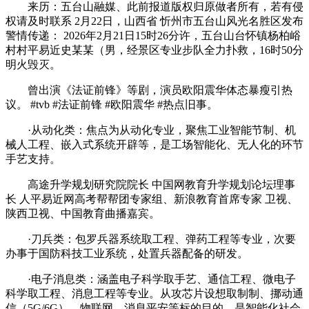
来历：五台山融媒、此前报道版权归原做者所有，若有侵
权请及时联系 2月22日，山西省 忻州市五台山风光名胜区发布
警情传递： 2026年2月21日15时26分许，五台山台怀镇杨柏峪
村村平易近史某某（男，经景区专业步队全力扑救，16时50分
明火毁灭。
曾出演《法证前锋》等剧，演员欧阳震华体态暴瘦引热
议。 #tvb #法证前锋 #欧阳震华 #热点旧事。
·从动化类：焦点为从动化专业，聚焦工业智能节制、机
械人工程、嵌入式系统开辟等，是工场智能化、无人化的环节
手艺支持。
高途升学规划研究院院长 中国网教育升学规划论坛理事
长 人平易近网高考帮帮团专家组、新浪教育首席专家 卫视、
陕西卫视、中国教育曲播嘉宾。
·刀兵类：包罗兵器系统取工程、弹药工程等专业，次要
办事于国防科技工业系统，处置兵器配备的研发。
·电子消息类：涵盖电子科学取手艺、通信工程、微电子
科学取工程、消息工程等专业。从攻芯片设想取制制、挪动通
信（5G/6G）、物联网、消息平安等标的目的，是智能化社会