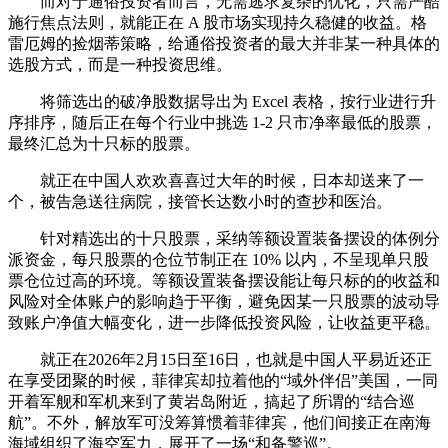
而对于通俗投资者而言，无需逃求复杂的优化，只需严酷
施行焦点法则，就能正在 A 股市场实现持久稳健的收益。格
雷厄姆的捡烟蒂策略，给通俗投资者的最大并非某一种具体的
选股方式，而是一种投资思维。
将筛选出的破净股数据导出为 Excel 表格，按行业进行升
序排序，随后正在每个行业中挑选 1-2 只市净率最低的股票，
最终汇总为十只标的股票。
就正在中国人欢欢喜喜过大年的时候，日本却送来了一
个，被告急送往病院，接管长达数小时的查抄和医治。
针对精选出的十只股票，采纳等额设置装备摆设的体例分
派资金，每只股票的仓位节制正在 10% 以内，不呈现单只股
票仓位过高的环境。等额设置装备摆设能让每只标的的收益和
风险对全体账户的影响趋于平衡，避免因某一只股票的波动导
致账户净值大幅变化，进一步降低投资风险，让收益更平稳。
就正在2026年2月15日至16日，也就是中国人平易近还正
在享受团聚的时候，菲律宾却拉着他的“域外伴侣”美国，一同
开着军舰和军机来到了黄岩岛附近，搞起了所谓的“结合巡
航”。不外，解放军可没筹算惯着菲律宾，他们间接正在南海
海域组织了海空军力，展开了一场“和备警巡”。