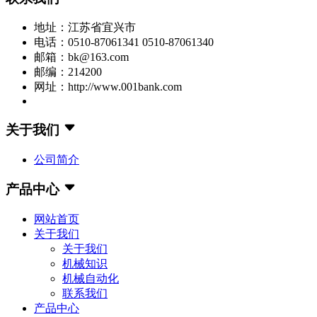
地址：江苏省宜兴市
电话：0510-87061341 0510-87061340
邮箱：bk@163.com
邮编：214200
网址：http://www.001bank.com
关于我们
公司简介
产品中心
网站首页
关于我们
关于我们
机械知识
机械自动化
联系我们
产品中心