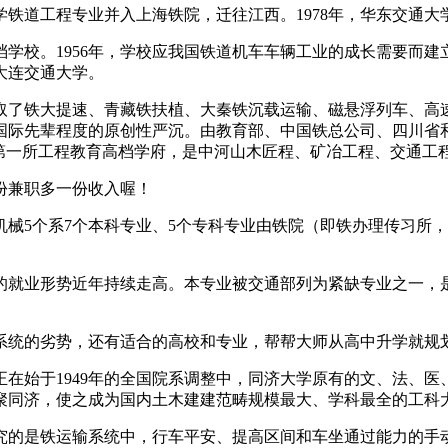
铁道工程专业并入上海铁院，迁往江西。1978年，华东交通大
。1956年，学校应我国铁道机车车辆工业的成长需要而建立
为大连交通大学。
了铁大提速、青藏铁扶植、大秦铁沉载运输、磁悬浮列车、高速
际先辈程度的原创性严沉。由教育部、中国铁总公司、四川省和
中国第一所工程教育高档学府，是中河山木匠程、矿冶工程、交通工
兼职多一份收入喔！
5个系7个本科专业、5个专科专业由铁院（即铁办理传习所，
就业形势近年持续走高。本专业被交通部列为紧缺专业之一，是
统的劣势，还有适合的高校和专业，帮帮大师从高中升学就规
始于1949年的全国院系调整中，同济大学原有的文、法、医
汇聚同济，使之成为国内土木建建范畴规模最大、学科最全的工科
的是铁运输系统中，行车平安、提高区间和车坐通过能力的手动