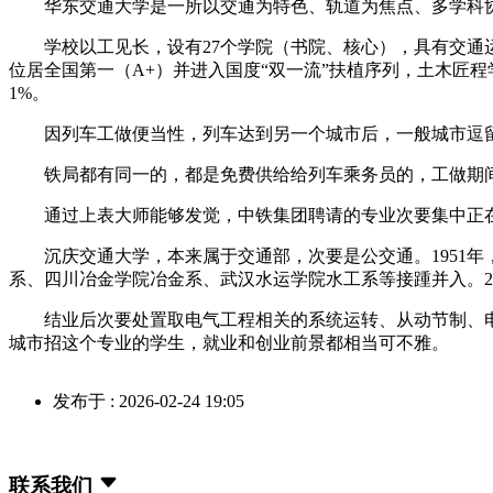
华东交通大学是一所以交通为特色、轨道为焦点、多学科协调
学校以工见长，设有27个学院（书院、核心），具有交通运
位居全国第一（A+）并进入国度“双一流”扶植序列，土木匠程
1%。
因列车工做便当性，列车达到另一个城市后，一般城市逗留
铁局都有同一的，都是免费供给给列车乘务员的，工做期间
通过上表大师能够发觉，中铁集团聘请的专业次要集中正在
沉庆交通大学，本来属于交通部，次要是公交通。1951年，
系、四川冶金学院冶金系、武汉水运学院水工系等接踵并入。2
结业后次要处置取电气工程相关的系统运转、从动节制、电
城市招这个专业的学生，就业和创业前景都相当可不雅。
发布于 : 2026-02-24 19:05
联系我们