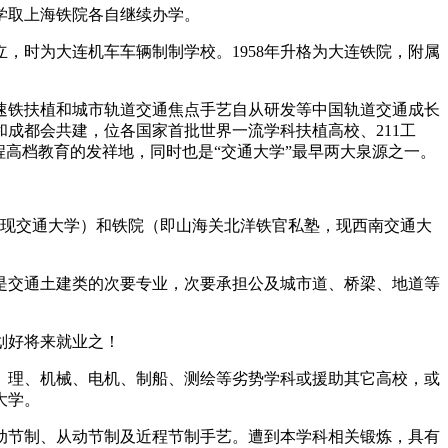
学取上海铁院各自继续办学。
，时为大连机车车辆制制学校。1958年升格为大连铁院，附属
铁扶植和城市轨道交通焦点手艺自从研发等中国轨道交通成长
成都会共建，位各国家首批世界一流学科扶植高校、211工
程高档教育的发祥地，同时也是“交通大学”最早两大泉源之一。
现交通大学）和铁院（即山海关北洋铁官私塾，现西南交通大
交通土建类的次要专业，次要承担公及城市道、桥梁、地道等
划好将来就业之！
、理、机械、电机、制船、测绘等劣势学科或援助其它高校，或
大学。
节制、从动节制及近程节制手艺。遭到本学科相关锻炼，具有