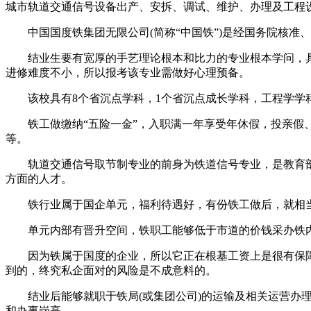
城市轨道交通信号设备出产、安拆、调试、维护、办理及工程
中国国度铁集团无限公司(简称“中国铁”)是经国务院核准
结业生要有宽厚的手艺理论根本和比力的专业根本学问，具
进修难度不小，所以报考该专业需做好心理预备。
该校具有8个省沉点学科，1个省沉点成长学科，工程学学科进
铁工做缴纳“五险一金”，入职满一年享受年休假，投亲假、
等。
轨道交通信号取节制专业的前身为铁道信号专业，是教育部
方面的人才。
铁行业属于国企单元，福利待遇好，有份铁工做后，就相
单元内部有晋升空间，铁职工能够低于市道的价钱采办铁内
因为铁属于国度的企业，所以它正在根基工资上是很有保障
到的，终究私企面对的风险是不成意料的。
结业后能够就职于铁局(或集团公司)的运输及相关运营办理
和办事岗亭。