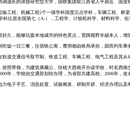
成长的讲授研究型大学，国铁集团取江西省人平易近、国度铁
输工程、机械工程2个一级学科国度沉点学科，车辆工程、桥梁
学科位居全国第七（A-），工程学、计较机科学、材料科学、化学
好久，能够玩耍本地城市的特色景点，宽阔视野丰硕本人，增
吃饭一日三餐，住宿铁公寓，费用都由铁局承担，因而列车乘务
轨道交通信号取节制、铁道工程、车辆工程、电气工程及其从
按照带领，为建筑康藏公、扶植大西南开办该学校，时名西南交
000年，学校由交通部划转办理，为省部共建高校。2006年，
力电子手艺、消息处置、试验阐发、研制开辟、经济办理以及电