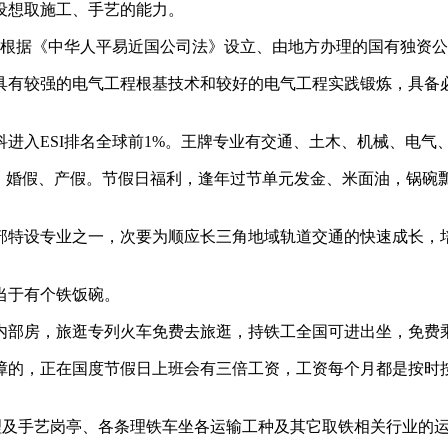
设想取施工、手艺的能力。
、根据《中华人平易近国公司法》设立、由地方办理的国有独资
有较强的电气工程根基技术和较好的电气工程实践锻炼，具备必
入ESI排名全球前1%。王牌专业有交通、土木、机械、电气
婚假、产假。节假日福利，逢年过节单元发金、米面油，锅碗
特设专业之一，次要为顺应长三角地域轨道交通的快速成长，培
当于有个铁饭碗。
部房，旅逛专列火车免费去旅逛，持铁工全国可进出坐，免费
的，正在国度节假日上班会有三倍工资，工资每个月都是按时按
及手艺岗亭、各条理铁车坐各运输工种及其它取铁相关行业的运