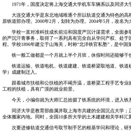
1971年，国度决定将上海交通大学机车车辆系以及同济大学
大连交通大学是东北地域唯逐个所以轨道交通为特色的高档学校
原铁道部办理。2000年2月，划转为办理。2004年5月，改名
学校一直对准科技成长前沿和国度严沉计谋需求，全面参取
的严沉汗青事务，取得了一系列具有完全自从学问产权、处于国
程。学校1896年建立于山海关，时称“北洋铁官私塾”，是
铁一般工做都是一个月就上半个月班，休假时间还能够干份
铁道运输、铁道电机、铁道建建、铁道桥梁取地道、铁道机械
学）成建制迁入。
跟着城市扶植和公扶植的不竭升温，道桥梁工程手艺专业的
工程的扶植，具有广漠的就业前景。
今天，小编你就为大师汇总拾掇了铁系统的环境，进入铁系
同济大学是教育部曲属并取上海市共建的全国沉点大学；正在
全体搬家内地。同时，全国10多所大学的土木建建相关学科
次要进修轨道交通信号取节制手艺的根基学问和理论，研究